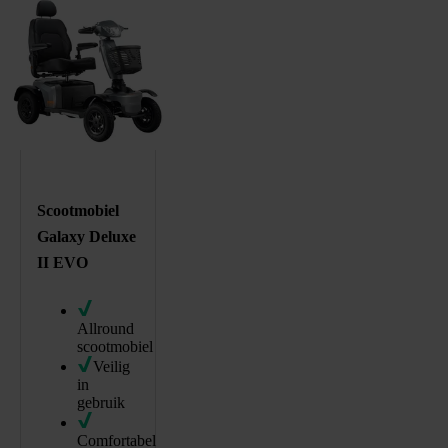
296576
/product/scootmobiel-galaxy-deluxe-evo.html
Scootmobiel
Galaxy Deluxe
II EVO
Allround
scootmobiel
Veilig
in
gebruik
Comfortabel