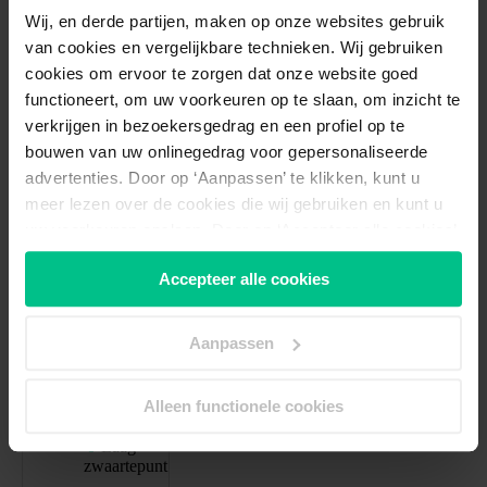
Wij, en derde partijen, maken op onze websites gebruik
van cookies en vergelijkbare technieken. Wij gebruiken
cookies om ervoor te zorgen dat onze website goed
functioneert, om uw voorkeuren op te slaan, om inzicht te
verkrijgen in bezoekersgedrag en een profiel op te
bouwen van uw onlinegedrag voor gepersonaliseerde
294061
/product/driewielfiets-easy-rider-compact.html
advertenties. Door op ‘Aanpassen’ te klikken, kunt u
Van Raam
meer lezen over de cookies die wij gebruiken en kunt u
Easy Rider
uw voorkeuren opslaan. Door op ‘Accepteer alle cookies’
Compact
te klikken, gaat u akkoord met het gebruik van alle
driewielfiets
Accepteer alle cookies
cookies zoals omschreven in onze
cookieverklaring
. U
inclusief
kunt uw toestemming altijd
wijzigen of intrekken.
trapondersteuning
Aanpassen
Wendbaar
Alleen functionele cookies
Stabiel
Laag
zwaartepunt