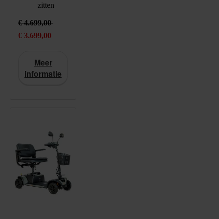
zitten
3699
EUR
https://schema.org/InStock
€ 4.699,00
Actieprijs: € 3.699,00 , in plaats van: € 4.699,00
€ 3.699,00
Meer
informatie