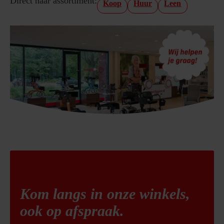
Direct naar assortiment:
Koop
Huur
Leen
Kom langs in onze winkels,
ook op afspraak.