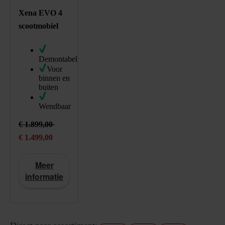
298994
/product/scootmobiel-excel-xena-evo-4.html
Xena EVO 4
scootmobiel
Demontabel
Voor
binnen en
buiten
Wendbaar
1499
EUR
https://schema.org/InStock
€ 1.899,00
Actieprijs: € 1.499,00 , in plaats van: € 1.899,00
€ 1.499,00
Meer
informatie