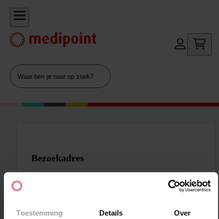
Bezoekadres
Vul het bezorg- of ophaaladres in.
Postcode
*
Toestemming
Details
Over