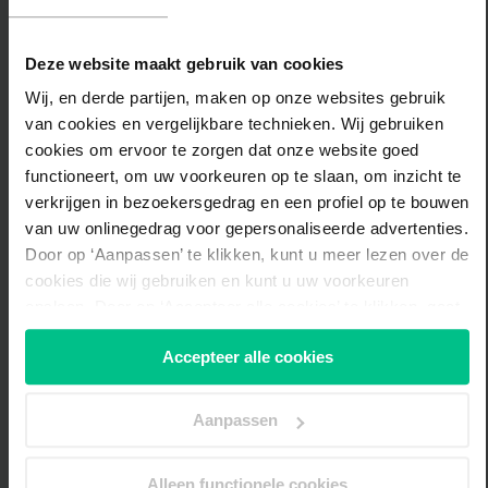
Huisnummer
*
Deze website maakt gebruik van cookies
Wij, en derde partijen, maken op onze websites gebruik
Toevoeging
van cookies en vergelijkbare technieken. Wij gebruiken
cookies om ervoor te zorgen dat onze website goed
functioneert, om uw voorkeuren op te slaan, om inzicht te
Geboortedatum
*
verkrijgen in bezoekersgedrag en een profiel op te bouwen
van uw onlinegedrag voor gepersonaliseerde advertenties.
Door op ‘Aanpassen’ te klikken, kunt u meer lezen over de
cookies die wij gebruiken en kunt u uw voorkeuren
opslaan. Door op ‘Accepteer alle cookies’ te klikken, gaat
Zoeken
u akkoord met het gebruik van alle cookies zoals
Accepteer alle cookies
omschreven in onze
cookieverklaring
. U kunt uw
toestemming altijd
wijzigen of intrekken.
Aanpassen
Alleen functionele cookies