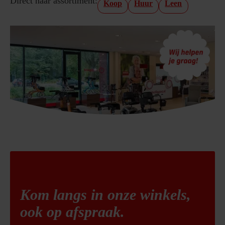
Direct naar assortiment:
Koop
Huur
Leen
Kom langs in onze winkels,
ook op afspraak.