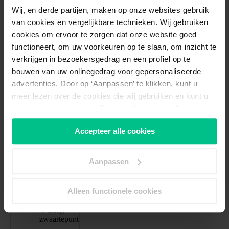
Wij, en derde partijen, maken op onze websites gebruik
van cookies en vergelijkbare technieken. Wij gebruiken
cookies om ervoor te zorgen dat onze website goed
functioneert, om uw voorkeuren op te slaan, om inzicht te
verkrijgen in bezoekersgedrag en een profiel op te
bouwen van uw onlinegedrag voor gepersonaliseerde
294061
/product/driewielfiets-easy-rider-compact.html
advertenties. Door op ‘Aanpassen’ te klikken, kunt u
Van Raam
meer lezen over de cookies die wij gebruiken en kunt u
Easy Rider
uw voorkeuren opslaan. Door op ‘Accepteer alle cookies’
Compact
te klikken, gaat u akkoord met het gebruik van alle
driewielfiets
Accepteer alle cookies
cookies zoals omschreven in onze
cookieverklaring
. U
inclusief
kunt uw toestemming altijd
wijzigen of intrekken.
trapondersteuning
Aanpassen
Wendbaar
Alleen functionele cookies
Stabiel
Laag
zwaartepunt