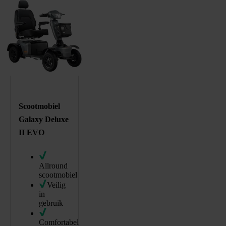
296576
/product/scootmobiel-galaxy-deluxe-evo.html
Scootmobiel
Galaxy Deluxe
II EVO
Allround
scootmobiel
Veilig
in
gebruik
Comfortabel