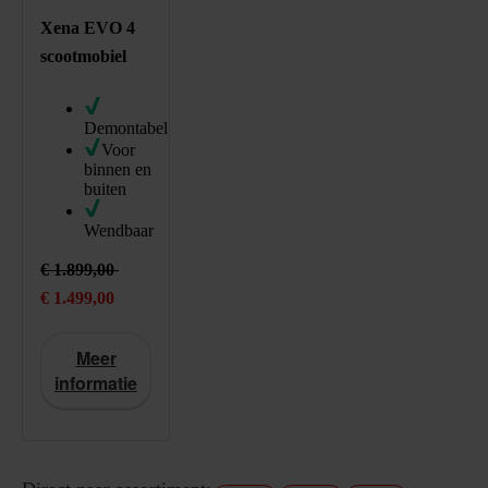
298994
/product/scootmobiel-excel-xena-evo-4.html
Xena EVO 4
scootmobiel
Demontabel
Voor
binnen en
buiten
Wendbaar
1499
EUR
https://schema.org/InStock
€ 1.899,00
Actieprijs: € 1.499,00 , in plaats van: € 1.899,00
€ 1.499,00
Meer
informatie