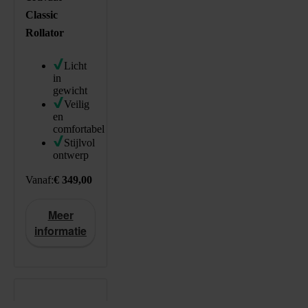
Classic
Rollator
Licht
in
gewicht
Veilig
en
comfortabel
Stijlvol
ontwerp
349
EUR
https://schema.org/InStock
Standaard prijs: € 349,00
Vanaf:
€ 349,00
Meer
informatie