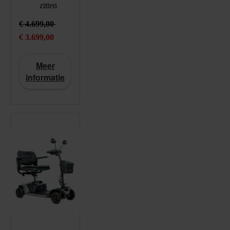
zitten
3699
EUR
https://schema.org/InStock
€ 4.699,00
Actieprijs: € 3.699,00 , in plaats van: € 4.699,00
€ 3.699,00
Meer
informatie