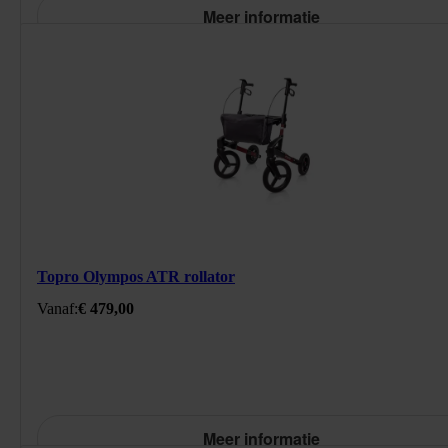
Meer informatie
283644H
/product/rollator-topro-olympos-atr.html
Topro Olympos ATR rollator
479
EUR
https://schema.org/InStock
Standaard prijs: € 479,00
Vanaf:
€ 479,00
Meer informatie