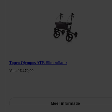
293591H
/product/topro-rollator-atr-slim.html
Topro Olympos ATR Slim rollator
479
EUR
https://schema.org/InStock
Standaard prijs: € 479,00
Vanaf:
€ 479,00
Meer informatie