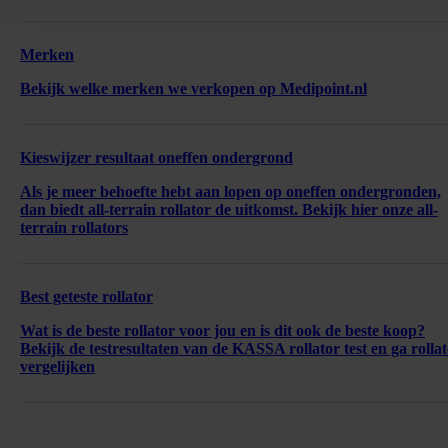
Merken
Bekijk welke merken we verkopen op Medipoint.nl
Kieswijzer resultaat oneffen ondergrond
Als je meer behoefte hebt aan lopen op oneffen ondergronden,
dan biedt all-terrain rollator de uitkomst. Bekijk hier onze all-
terrain rollators
Best geteste rollator
Wat is de beste rollator voor jou en is dit ook de beste koop?
Bekijk de testresultaten van de KASSA rollator test en ga rollat
vergelijken