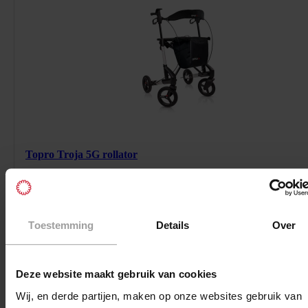
297780H
/product/rollator-topro-troja-5g.html
Topro Troja 5G rollator
469
EUR
https://schema.org/InStock
Standaard prijs: € 469,00
Vanaf:
€ 469,00
Toestemming
Details
Over
Meer informatie
Deze website maakt gebruik van cookies
Wij, en derde partijen, maken op onze websites gebruik van