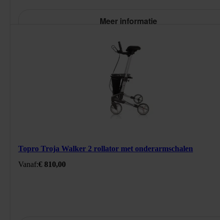
Meer informatie
294180H
/product/topro-troja-walker-2-m-silver.html
Topro Troja Walker 2 rollator met onderarmschalen
810
EUR
https://schema.org/InStock
Standaard prijs: € 810,00
Vanaf:
€ 810,00