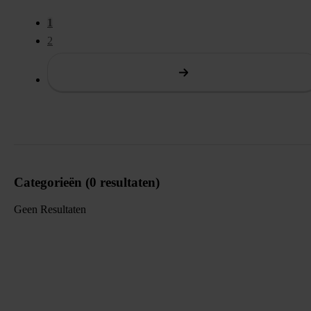
Pagina 1 van 2. 5 items getoond
1
2
Categorieën (0 resultaten)
Geen Resultaten